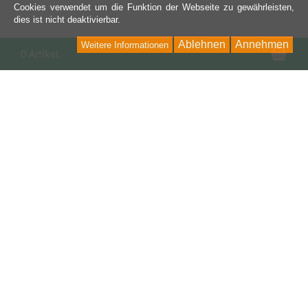
Cookies verwendet um die Funktion der Webseite zu gewährleisten,
dies ist nicht deaktivierbar.
Ablehnen
Annehmen
Weitere Informationen
War
0 Artikel