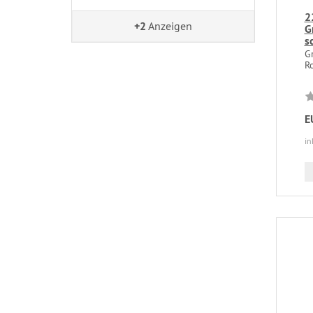
2
+2
Anzeigen
G
s
Gr
Ro
E
in