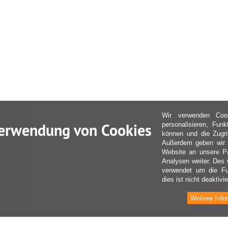
Wir verwenden Coo
erwendung von Cookies
personalisieren, Fun
können und die Zugri
Außerdem geben wir I
Website an unsere Pa
Analysen weiter. Des 
verwendet um die Fu
dies ist nicht deaktivie
Weitere Info