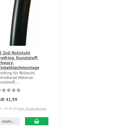
2 Zoll Rollstuhl
reifring, Kunststoff,
chwarz,
inkelblechmontage
eifring für Rollstuhl
triebsrad Material:
nststoff,...
UR 41,99
kl. 19 % USt
zzgl. Versandkosten
mehr...