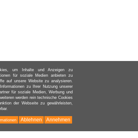
kies, um Inhalte und Anzeigen zu
ktionen für soziale Medien anbieten zu
ffe auf unsere Website zu analysieren.
nformationen zu Ihrer Nutzung unserer
rtner für soziale Medien, Werbung und
weiteren werden rein technische Cookies
nktion der Webseite zu gewährleisten,
rbar.
Ablehnen
Annehmen
rmationen