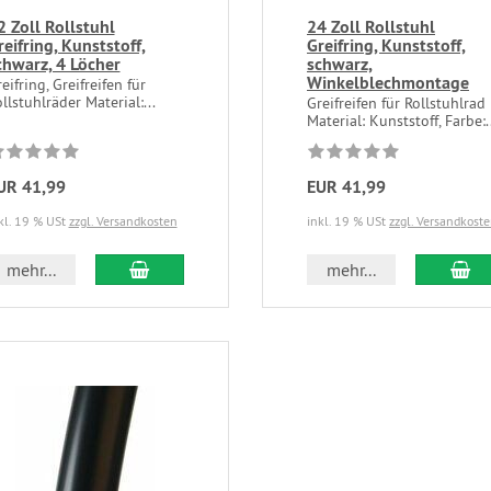
2 Zoll Rollstuhl
24 Zoll Rollstuhl
reifring, Kunststoff,
Greifring, Kunststoff,
chwarz, 4 Löcher
schwarz,
Winkelblechmontage
eifring, Greifreifen für
llstuhlräder Material:...
Greifreifen für Rollstuhlrad
Material: Kunststoff, Farbe:.
UR 41,99
EUR 41,99
kl. 19 % USt
zzgl. Versandkosten
inkl. 19 % USt
zzgl. Versandkost
mehr...
mehr...