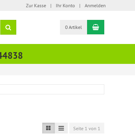
Zur Kasse
Ihr Konto
Anmelden
Warenkorb
Suchen
0 Artikel
444838
Seite 1 von 1