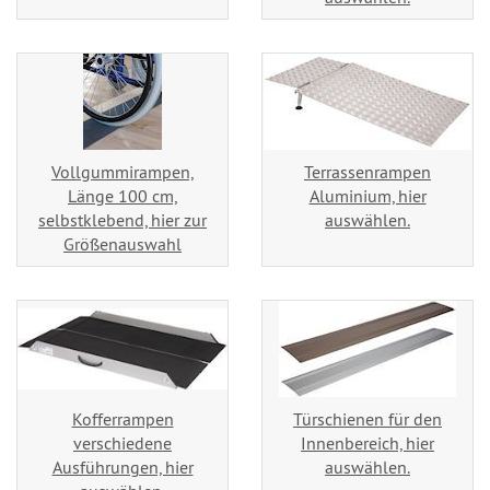
Vollgummirampen,
Terrassenrampen
Länge 100 cm,
Aluminium, hier
selbstklebend, hier zur
auswählen.
Größenauswahl
Kofferrampen
Türschienen für den
verschiedene
Innenbereich, hier
Ausführungen, hier
auswählen.