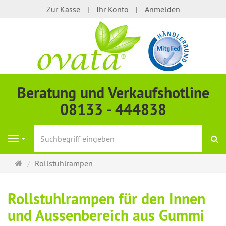
Zur Kasse
Ihr Konto
Anmelden
Beratung und Verkaufshotline
08133 - 444838
S
Navigation
Startseite
Rollstuhlrampen
Rollstuhlrampen für den Innen
und Aussenbereich aus Gummi