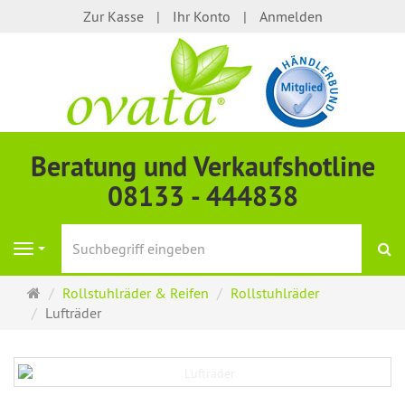
Zur Kasse
Ihr Konto
Anmelden
Beratung und Verkaufshotline
08133 - 444838
S
Navigation
Startseite
Rollstuhlräder & Reifen
Rollstuhlräder
Lufträder