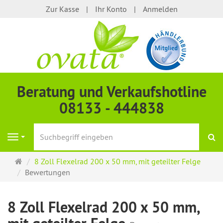
Zur Kasse
Ihr Konto
Anmelden
Beratung und Verkaufshotline
08133 - 444838
S
Navigation
Startseite
8 Zoll Flexelrad 200 x 50 mm, mit geteilter Felge
Bewertungen
8 Zoll Flexelrad 200 x 50 mm,