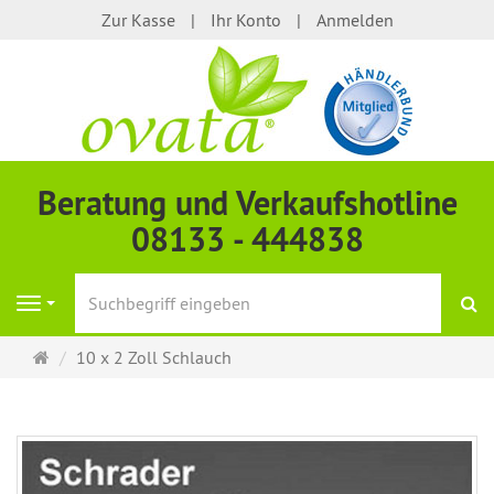
Zur Kasse
Ihr Konto
Anmelden
Beratung und Verkaufshotline
08133 - 444838
S
Navigation
Startseite
10 x 2 Zoll Schlauch