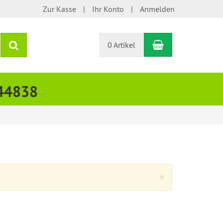
Zur Kasse
Ihr Konto
Anmelden
Warenkorb
Suchen
0 Artikel
444838
Close
×