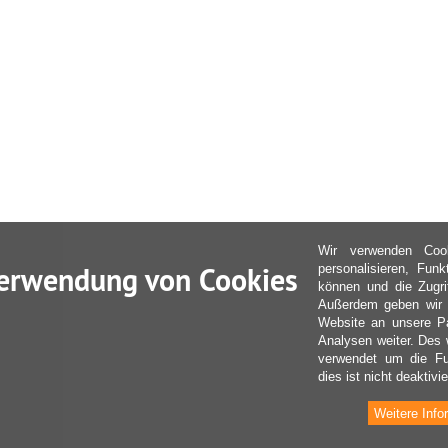
Wir verwenden Coo
erwendung von Cookies
personalisieren, Fun
können und die Zugri
Außerdem geben wir I
Website an unsere Pa
Analysen weiter. Des 
verwendet um die Fu
dies ist nicht deaktivie
Weitere Info