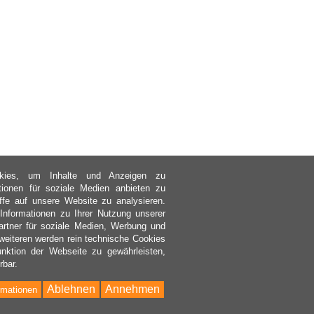
kies, um Inhalte und Anzeigen zu
ktionen für soziale Medien anbieten zu
ffe auf unsere Website zu analysieren.
nformationen zu Ihrer Nutzung unserer
rtner für soziale Medien, Werbung und
weiteren werden rein technische Cookies
nktion der Webseite zu gewährleisten,
rbar.
Ablehnen
Annehmen
rmationen