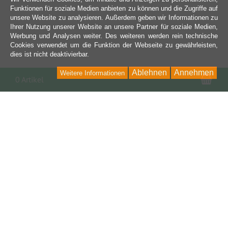
Funktionen für soziale Medien anbieten zu können und die Zugriffe auf
unsere Website zu analysieren. Außerdem geben wir Informationen zu
Ihrer Nutzung unserer Website an unsere Partner für soziale Medien,
Werbung und Analysen weiter. Des weiteren werden rein technische
Cookies verwendet um die Funktion der Webseite zu gewährleisten,
dies ist nicht deaktivierbar.
Ablehnen
Annehmen
Weitere Informationen
War
0 Artikel