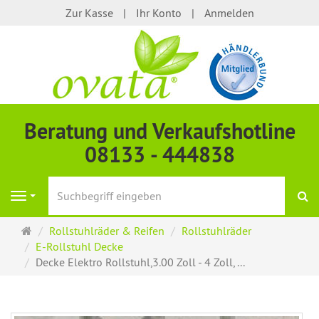
Zur Kasse
Ihr Konto
Anmelden
Beratung und Verkaufshotline
08133 - 444838
S
Navigation
Startseite
Rollstuhlräder & Reifen
Rollstuhlräder
E-Rollstuhl Decke
Decke Elektro Rollstuhl,3.00 Zoll - 4 Zoll, ...