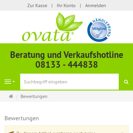
Zur Kasse
Ihr Konto
Anmelden
Beratung und Verkaufshotline
08133 - 444838
S
Navigation
Startseite
Bewertungen
Bewertungen
Cl