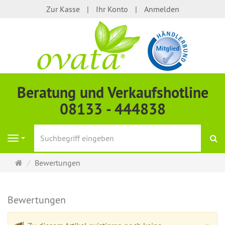
Zur Kasse
Ihr Konto
Anmelden
Beratung und Verkaufshotline
08133 - 444838
S
Navigation
Startseite
Bewertungen
Bewertungen
Cl