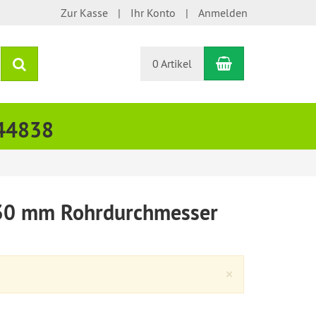
Zur Kasse
Ihr Konto
Anmelden
Warenkorb
Suchen
0 Artikel
444838
 30 mm Rohrdurchmesser
Close
×