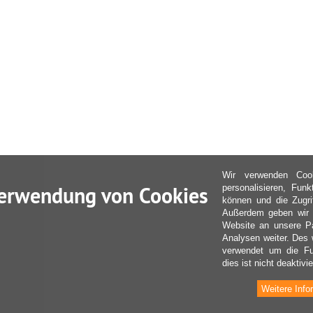
Wir verwenden Coo
erwendung von Cookies
personalisieren, Fun
können und die Zugri
Außerdem geben wir I
Website an unsere Pa
Analysen weiter. Des 
verwendet um die Fu
dies ist nicht deaktivie
Weitere Info