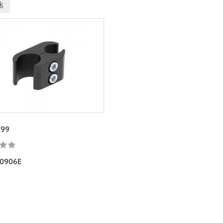
k
,99
0906E