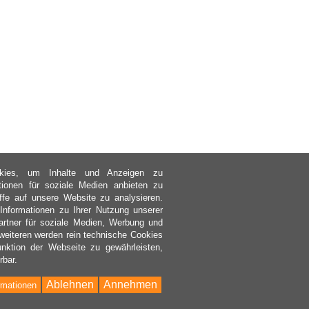
kies, um Inhalte und Anzeigen zu
ktionen für soziale Medien anbieten zu
ffe auf unsere Website zu analysieren.
nformationen zu Ihrer Nutzung unserer
rtner für soziale Medien, Werbung und
weiteren werden rein technische Cookies
nktion der Webseite zu gewährleisten,
rbar.
Ablehnen
Annehmen
rmationen