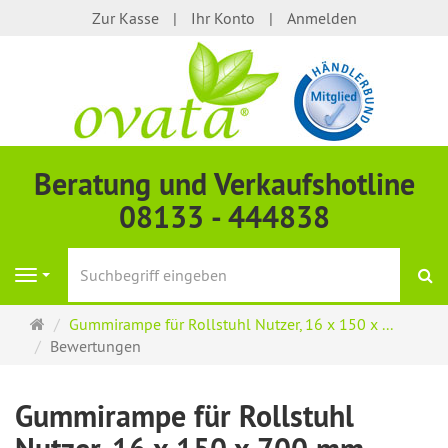
Zur Kasse
Ihr Konto
Anmelden
Beratung und Verkaufshotline
08133 - 444838
S
Navigation
Startseite
Gummirampe für Rollstuhl Nutzer, 16 x 150 x ...
Bewertungen
Gummirampe für Rollstuhl