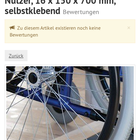
Nutzer, 16 x 150 x 700 mm,
selbstklebend
Bewertungen
Cl
×
Zu diesem Artikel existieren noch keine
Bewertungen
Zurück