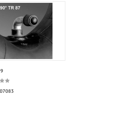
99
07083