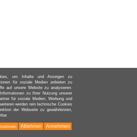
kies, um Inhalte und Anzeigen zu
ktionen für soziale Medien anbieten zu
ffe auf unsere Website zu analysieren.
nformationen zu Ihrer Nutzung unserer
rtner für soziale Medien, Werbung und
weiteren werden rein technische Cookies
nktion der Webseite zu gewährleisten,
rbar.
Ablehnen
Annehmen
rmationen