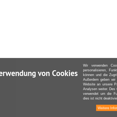
Wir verwenden Coo
erwendung von Cookies
personalisieren, Fun
können und die Zugri
Außerdem geben wir I
Website an unsere Pa
Analysen weiter. Des 
verwendet um die Fu
dies ist nicht deaktivie
Weitere Info