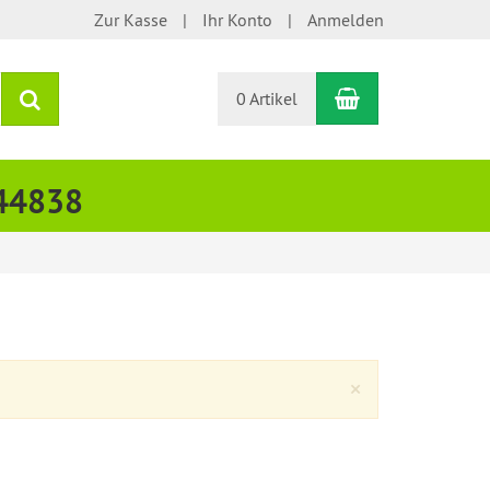
Zur Kasse
Ihr Konto
Anmelden
Warenkorb
Suchen
0 Artikel
444838
Close
×