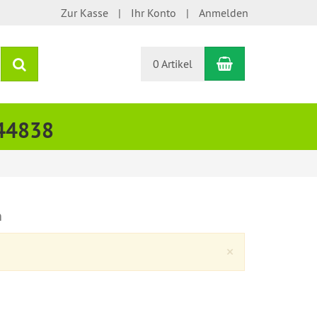
Zur Kasse
Ihr Konto
Anmelden
Warenkorb
Suchen
0 Artikel
444838
n
Close
×