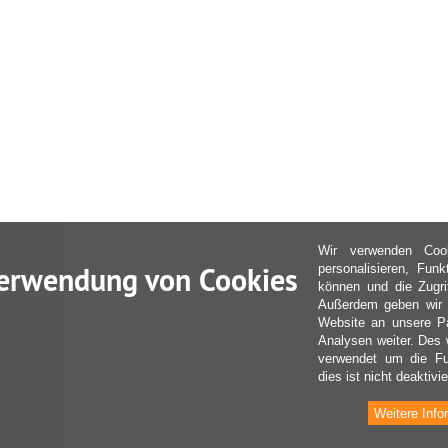
Wir verwenden Coo
erwendung von Cookies
personalisieren, Fun
können und die Zugri
Außerdem geben wir I
Website an unsere Pa
Analysen weiter. Des 
verwendet um die Fu
dies ist nicht deaktivie
Weitere Info