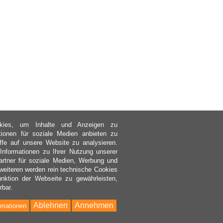
kies, um Inhalte und Anzeigen zu
ktionen für soziale Medien anbieten zu
ffe auf unsere Website zu analysieren.
nformationen zu Ihrer Nutzung unserer
rtner für soziale Medien, Werbung und
weiteren werden rein technische Cookies
nktion der Webseite zu gewährleisten,
rbar.
Ablehnen
Annehmen
rmationen