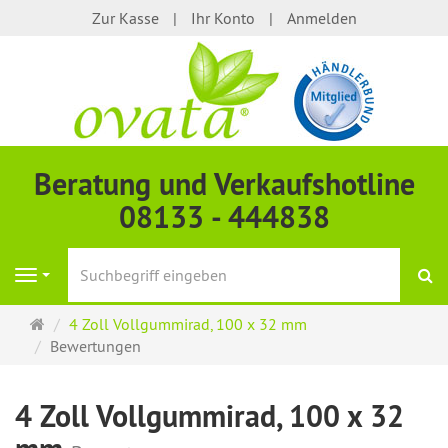
Zur Kasse
Ihr Konto
Anmelden
Beratung und Verkaufshotline
08133 - 444838
S
Navigation
Startseite
4 Zoll Vollgummirad, 100 x 32 mm
Bewertungen
4 Zoll Vollgummirad, 100 x 32