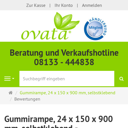
Zur Kasse
Ihr Konto
Anmelden
Beratung und Verkaufshotline
08133 - 444838
S
Navigation
Startseite
Gummirampe, 24 x 150 x 900 mm, selbstklebend
Bewertungen
Gummirampe, 24 x 150 x 900