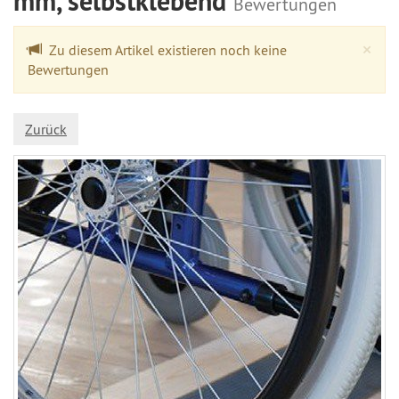
mm, selbstklebend
Bewertungen
Cl
×
Zu diesem Artikel existieren noch keine
Bewertungen
Zurück