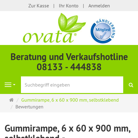
Zur Kasse
Ihr Konto
Anmelden
Beratung und Verkaufshotline
08133 - 444838
S
Navigation
Startseite
Gummirampe, 6 x 60 x 900 mm, selbstklebend
Bewertungen
Gummirampe, 6 x 60 x 900 mm,