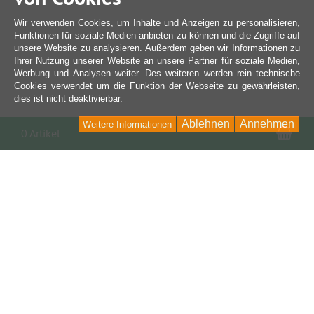
Wir verwenden Cookies, um Inhalte und Anzeigen zu personalisieren,
Funktionen für soziale Medien anbieten zu können und die Zugriffe auf
unsere Website zu analysieren. Außerdem geben wir Informationen zu
Ihrer Nutzung unserer Website an unsere Partner für soziale Medien,
Werbung und Analysen weiter. Des weiteren werden rein technische
Cookies verwendet um die Funktion der Webseite zu gewährleisten,
dies ist nicht deaktivierbar.
Ablehnen
Annehmen
Weitere Informationen
War
0 Artikel