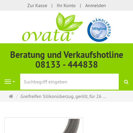
Zur Kasse
Ihr Konto
Anmelden
Beratung und Verkaufshotline
08133 - 444838
S
Navigation
Startseite
Greifreifen Silikonüberzug, gerillt, für 26 ...