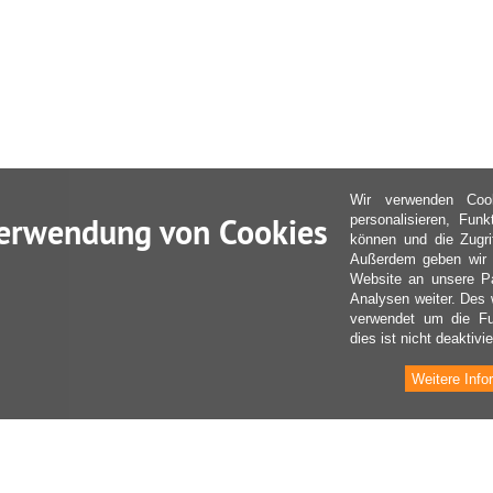
Wir verwenden Coo
erwendung von Cookies
personalisieren, Fun
können und die Zugri
Außerdem geben wir I
Website an unsere Pa
Analysen weiter. Des 
verwendet um die Fu
dies ist nicht deaktivie
Weitere Info