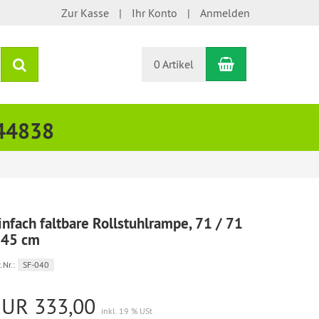
Zur Kasse
Ihr Konto
Anmelden
Warenkorb
Suchen
0 Artikel
444838
infach faltbare Rollstuhlrampe, 71 / 71
 45 cm
.Nr.:
SF-040
EUR 333,00
inkl. 19 % USt