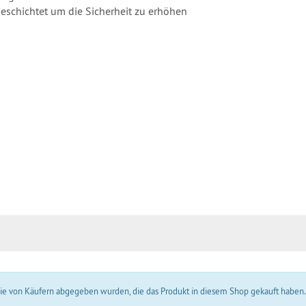
beschichtet um die Sicherheit zu erhöhen
 die von Käufern abgegeben wurden, die das Produkt in diesem Shop gekauft haben