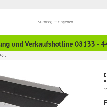
ung und Verkaufshotline 08133 - 
 45 cm
E
x
Art