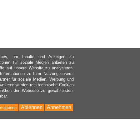
kies, um Inhalte und Anzeigen zu
ktionen für soziale Medien anbieten zu
ffe auf unsere Website zu analysieren.
nformationen zu Ihrer Nutzung unserer
rtner für soziale Medien, Werbung und
weiteren werden rein technische Cookies
nktion der Webseite zu gewährleisten,
rbar.
Ablehnen
Annehmen
rmationen
Bac
to