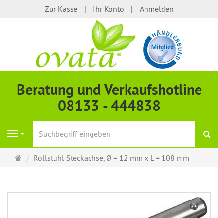
Zur Kasse
Ihr Konto
Anmelden
Beratung und Verkaufshotline
08133 - 444838
S
Navigation
Startseite
Rollstuhl Steckachse, Ø = 12 mm x L = 108 mm