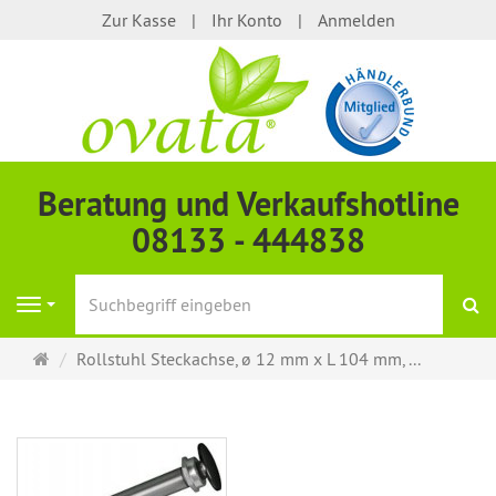
Zur Kasse
Ihr Konto
Anmelden
Beratung und Verkaufshotline
08133 - 444838
S
Navigation
Startseite
Rollstuhl Steckachse, ø 12 mm x L 104 mm, ...