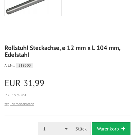
Rollstuhl Steckachse, ø 12 mm x L 104 mm,
Edelstahl
Art.Nr.:
219303
EUR 31,99
inkl. 19 % USt
zzgl. Versandkosten
1
Stück
Warenkorb