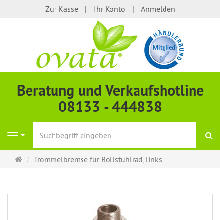
Zur Kasse
Ihr Konto
Anmelden
Beratung und Verkaufshotline
08133 - 444838
S
Navigation
Startseite
Trommelbremse für Rollstuhlrad, links