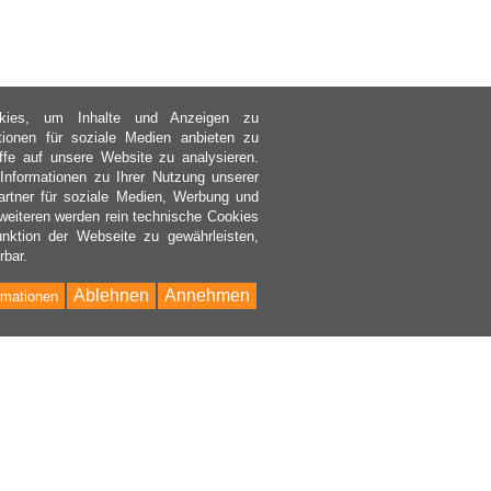
kies, um Inhalte und Anzeigen zu
ktionen für soziale Medien anbieten zu
ffe auf unsere Website zu analysieren.
nformationen zu Ihrer Nutzung unserer
rtner für soziale Medien, Werbung und
weiteren werden rein technische Cookies
nktion der Webseite zu gewährleisten,
rbar.
Ablehnen
Annehmen
rmationen
Bac
to
Top