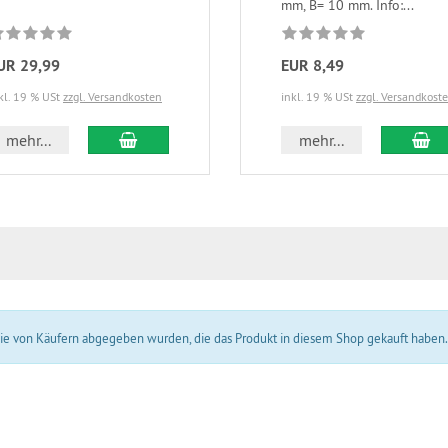
mm, B= 10 mm. Info:...
UR 29,99
EUR 8,49
kl. 19 % USt
zzgl. Versandkosten
inkl. 19 % USt
zzgl. Versandkost
In den Warenkorb
In
mehr...
mehr...
 die von Käufern abgegeben wurden, die das Produkt in diesem Shop gekauft haben