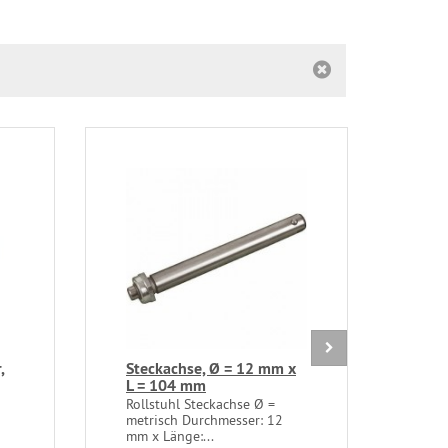
,
Steckachse, Ø = 12 mm x
20 x
L = 104 mm
Roll
Rollstuhl Steckachse Ø =
Reif
metrisch Durchmesser: 12
37 x
mm x Länge:...
Decke