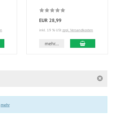
EUR 28,99
EUR
en
inkl. 19 % USt
zzgl. Versandkosten
inkl.
 den Warenkorb
In den Warenkorb
mehr...
m
.
mehr