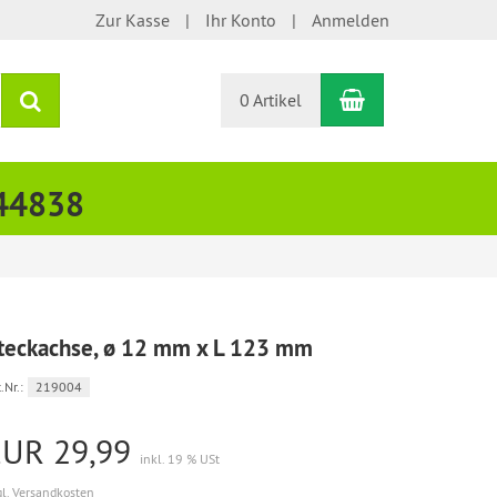
Zur Kasse
Ihr Konto
Anmelden
Warenkorb
Suchen
0 Artikel
444838
teckachse, ø 12 mm x L 123 mm
.Nr.:
219004
EUR 29,99
inkl. 19 % USt
gl. Versandkosten