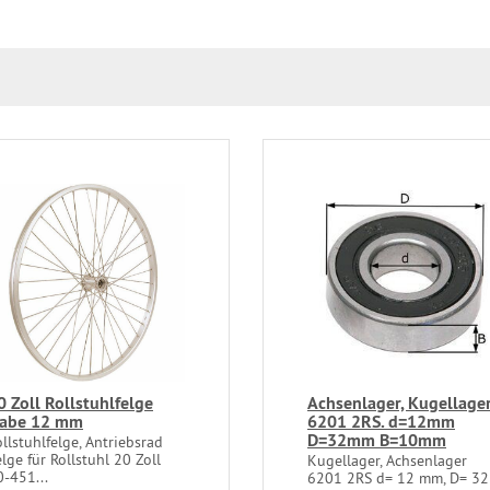
0 Zoll Rollstuhlfelge
Achsenlager, Kugellager
abe 12 mm
6201 2RS. d=12mm
D=32mm B=10mm
llstuhlfelge, Antriebsrad
lge für Rollstuhl 20 Zoll
Kugellager, Achsenlager
0-451...
6201 2RS d= 12 mm, D= 32