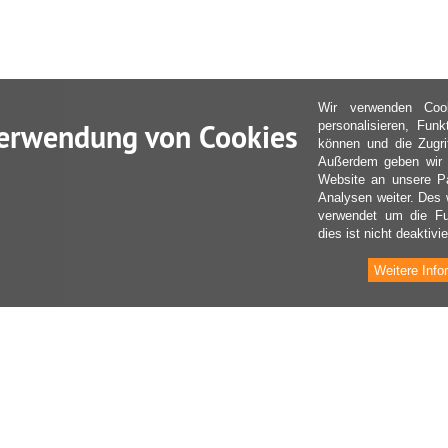
Wir verwenden Coo
erwendung von Cookies
personalisieren, Fun
können und die Zugri
Außerdem geben wir I
Website an unsere Pa
Analysen weiter. Des 
verwendet um die Fu
dies ist nicht deaktivie
Weitere Info