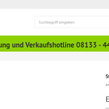
ung und Verkaufshotline 08133 - 
S
Art
zz