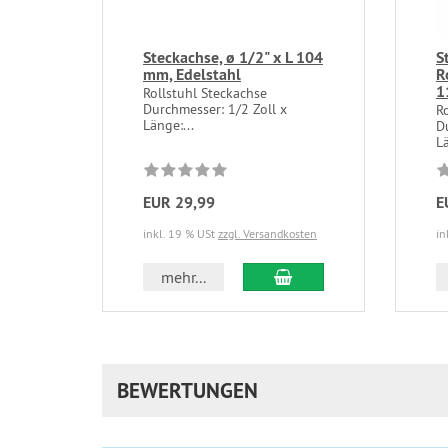
Steckachse, ø 1/2" x L 104
S
mm, Edelstahl
R
1
Rollstuhl Steckachse
Durchmesser: 1/2 Zoll x
R
Länge:...
D
L
EUR 29,99
E
inkl. 19 % USt
zzgl. Versandkosten
in
In den Warenkorb
mehr...
BEWERTUNGEN