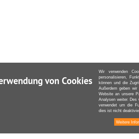
Wir verwenden Coo
erwendung von Cookies
personalisieren, Fun
können und die Zugri
Außerdem geben wir I
Website an unsere Pa
Analysen weiter. Des 
verwendet um die Fu
dies ist nicht deaktivie
Weitere Info