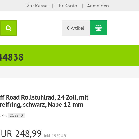
Zur Kasse
Ihr Konto
Anmelden
Warenkorb
Suchen
0 Artikel
444838
ff Road Rollstuhlrad, 24 Zoll, mit
reifring, schwarz, Nabe 12 mm
.Nr.:
218240
EUR 248,99
inkl. 19 % USt