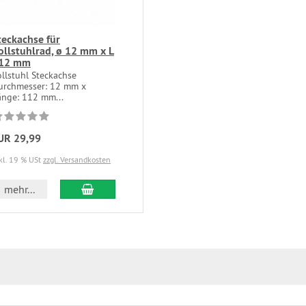
teckachse für
ollstuhlrad, ø 12 mm x L
12 mm
ollstuhl Steckachse
urchmesser: 12 mm x
änge: 112 mm...
UR 29,99
kl. 19 % USt
zzgl. Versandkosten
In den Warenkorb
mehr...