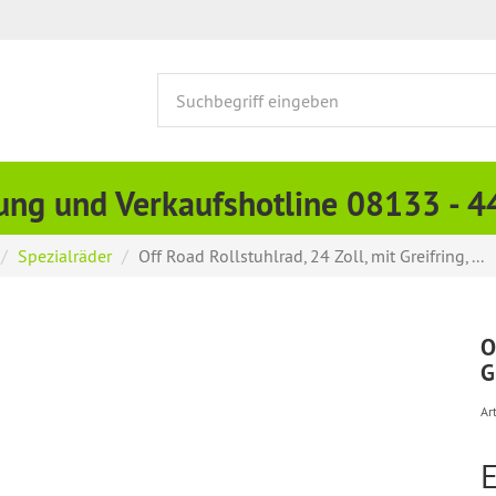
ung und Verkaufshotline 08133 - 
Spezialräder
Off Road Rollstuhlrad, 24 Zoll, mit Greifring, ...
O
G
Art