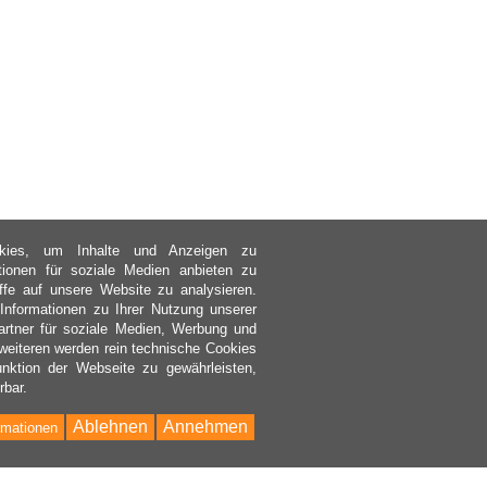
kies, um Inhalte und Anzeigen zu
ktionen für soziale Medien anbieten zu
ffe auf unsere Website zu analysieren.
nformationen zu Ihrer Nutzung unserer
rtner für soziale Medien, Werbung und
weiteren werden rein technische Cookies
nktion der Webseite zu gewährleisten,
rbar.
Ablehnen
Annehmen
rmationen