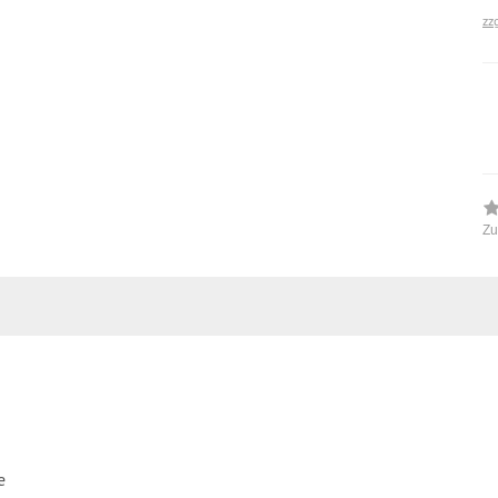
zz
Zu
e