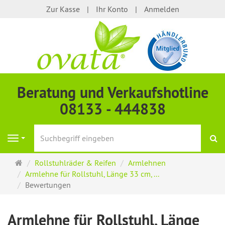
Zur Kasse
Ihr Konto
Anmelden
Beratung und Verkaufshotline
08133 - 444838
S
Navigation
Startseite
Rollstuhlräder & Reifen
Armlehnen
Armlehne für Rollstuhl, Länge 33 cm, ...
Bewertungen
Armlehne für Rollstuhl, Länge