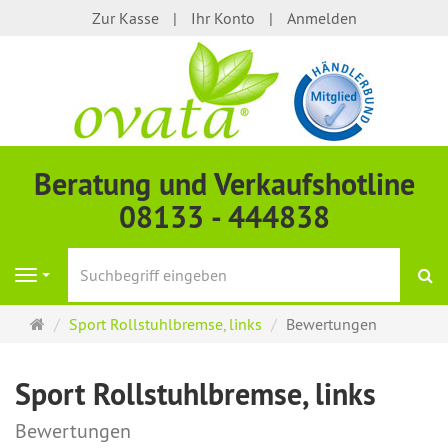
Zur Kasse
Ihr Konto
Anmelden
Beratung und Verkaufshotline
08133 - 444838
S
Navigation
Startseite
Sport Rollstuhlbremse, links
Bewertungen
Sport Rollstuhlbremse, links
Bewertungen