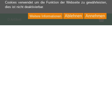
Cookies verwendet um die Funktion der Webseite zu gewährleisten,
dies ist nicht deaktivierbar.
Ablehnen
Annehmen
Weitere Informationen
War
0 Artikel