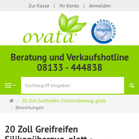
Zur Kasse
Ihr Konto
Anmelden
Beratung und Verkaufshotline
08133 - 444838
S
Navigation
Startseite
20 Zoll Greifreifen Silikonüberzug, glatt
Bewertungen
20 Zoll Greifreifen