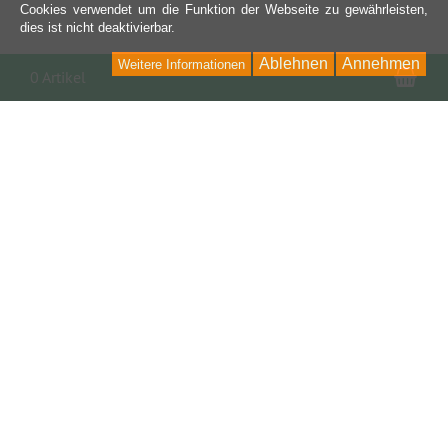
Cookies verwendet um die Funktion der Webseite zu gewährleisten,
dies ist nicht deaktivierbar.
Ablehnen
Annehmen
Weitere Informationen
War
0 Artikel