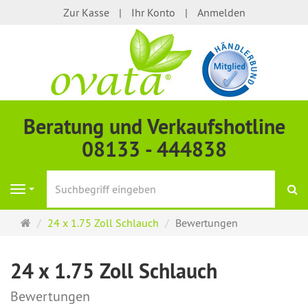
Zur Kasse
Ihr Konto
Anmelden
Beratung und Verkaufshotline
08133 - 444838
S
Navigation
Startseite
24 x 1.75 Zoll Schlauch
Bewertungen
24 x 1.75 Zoll Schlauch
Bewertungen