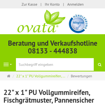
Zur Kasse
Ihr Konto
Anmelden
Beratung und Verkaufshotline
08133 - 444838
S
Navigation
Startseite
22" x 1" PU Vollgummireifen, ...
Bewertungen
22" x 1" PU Vollgummireifen,
Fischgrätmuster, Pannensicher