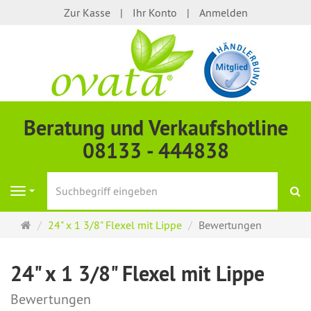
Zur Kasse
Ihr Konto
Anmelden
Beratung und Verkaufshotline
08133 - 444838
S
Navigation
Startseite
24" x 1 3/8" Flexel mit Lippe
Bewertungen
24" x 1 3/8" Flexel mit Lippe
Bewertungen