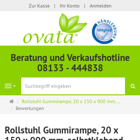
Zur Kasse
Ihr Konto
Anmelden
Beratung und Verkaufshotline
08133 - 444838
S
Navigation
Startseite
Rollstuhl Gummirampe, 20 x 150 x 900 mm, ...
Bewertungen
Rollstuhl Gummirampe, 20 x