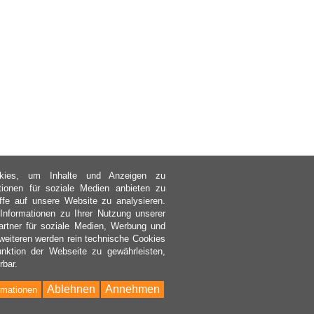
kies, um Inhalte und Anzeigen zu
ktionen für soziale Medien anbieten zu
ffe auf unsere Website zu analysieren.
nformationen zu Ihrer Nutzung unserer
rtner für soziale Medien, Werbung und
weiteren werden rein technische Cookies
nktion der Webseite zu gewährleisten,
rbar.
Ablehnen
Annehmen
rmationen