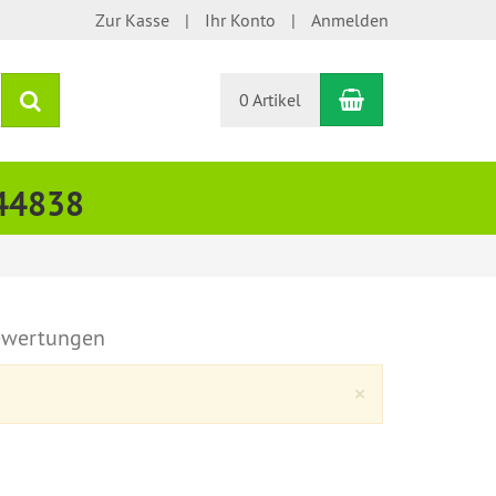
Zur Kasse
Ihr Konto
Anmelden
Warenkorb
Suchen
0 Artikel
444838
wertungen
Close
×