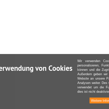
Wir verwenden Coo
erwendung von Cookies
personalisieren, Fun
können und die Zugri
Außerdem geben wir I
Website an unsere Pa
Analysen weiter. Des 
verwendet um die Fu
dies ist nicht deaktivie
Weitere Info