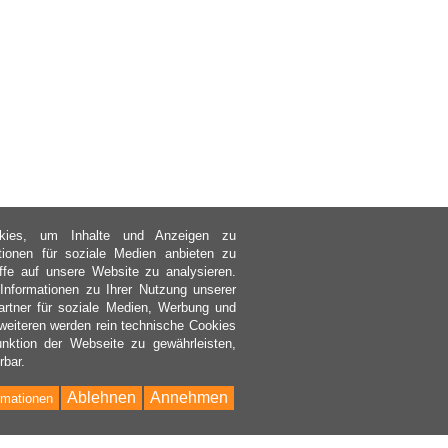
kies, um Inhalte und Anzeigen zu
ktionen für soziale Medien anbieten zu
ffe auf unsere Website zu analysieren.
nformationen zu Ihrer Nutzung unserer
rtner für soziale Medien, Werbung und
weiteren werden rein technische Cookies
nktion der Webseite zu gewährleisten,
rbar.
Ablehnen
Annehmen
rmationen