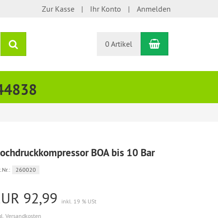
Zur Kasse
Ihr Konto
Anmelden
Warenkorb
Suchen
0 Artikel
444838
ochdruckkompressor BOA bis 10 Bar
.Nr.:
260020
EUR 92,99
inkl. 19 % USt
gl. Versandkosten