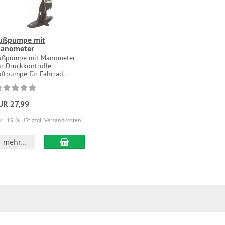
ußpumpe mit
anometer
ußpumpe mit Manometer
ur Druckkontrolle
uftpumpe für Fahrrad...
UR 27,99
kl. 19 % USt
zzgl. Versandkosten
In den Warenkorb
mehr...