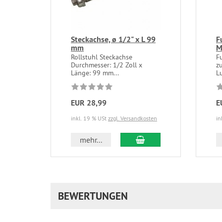
Steckachse, ø 1/2" x L 99
F
mm
M
Rollstuhl Steckachse
F
Durchmesser: 1/2 Zoll x
z
Länge: 99 mm...
L
EUR 28,99
E
inkl. 19 % USt
zzgl. Versandkosten
in
In den Warenkorb
mehr...
BEWERTUNGEN