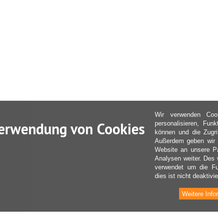
Wir verwenden Coo
erwendung von Cookies
personalisieren, Fun
können und die Zugri
Außerdem geben wir I
Website an unsere Pa
Analysen weiter. Des 
verwendet um die Fu
dies ist nicht deaktivie
Weitere Info