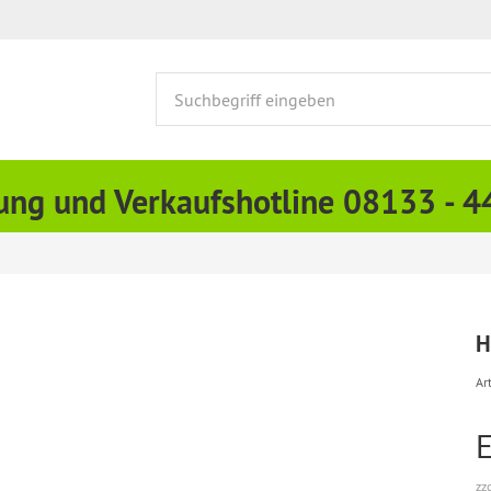
ung und Verkaufshotline 08133 - 
H
Art
zz