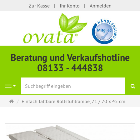
Zur Kasse
Ihr Konto
Anmelden
Beratung und Verkaufshotline
08133 - 444838
S
Navigation
Startseite
Einfach faltbare Rollstuhlrampe, 71 / 70 x 45 cm